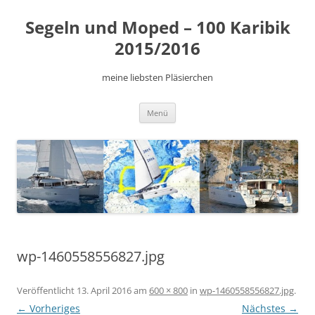
Zum
Inhalt
Segeln und Moped – 100 Karibik
springen
2015/2016
meine liebsten Pläsierchen
Menü
wp-1460558556827.jpg
Veröffentlicht
13. April 2016
am
600 × 800
in
wp-1460558556827.jpg
.
← Vorheriges
Nächstes →