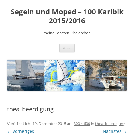
Zum
Inhalt
Segeln und Moped – 100 Karibik
springen
2015/2016
meine liebsten Pläsierchen
Menü
thea_beerdigung
Veröffentlicht
19. Dezember 2015
am
800 × 600
in
thea_beerdigung
.
← Vorheriges
Nächstes →