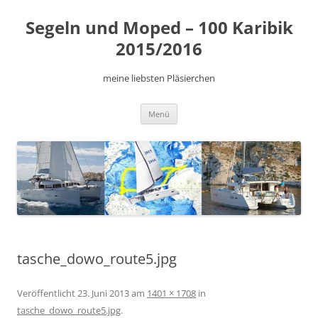
Zum
Inhalt
Segeln und Moped – 100 Karibik
springen
2015/2016
meine liebsten Pläsierchen
Menü
tasche_dowo_route5.jpg
Veröffentlicht
23. Juni 2013
am
1401 × 1708
in
tasche_dowo_route5.jpg
.