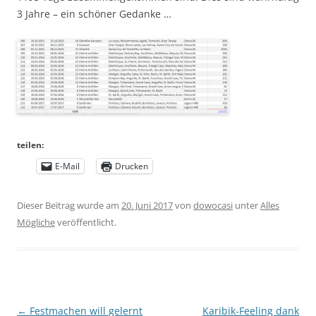
3 Jahre – ein schöner Gedanke …
teilen:
E-Mail
Drucken
Dieser Beitrag wurde am
20. Juni 2017
von
dowocasi
unter
Alles
Mögliche
veröffentlicht.
Beitragsnavigation
←
Festmachen will gelernt
Karibik-Feeling dank