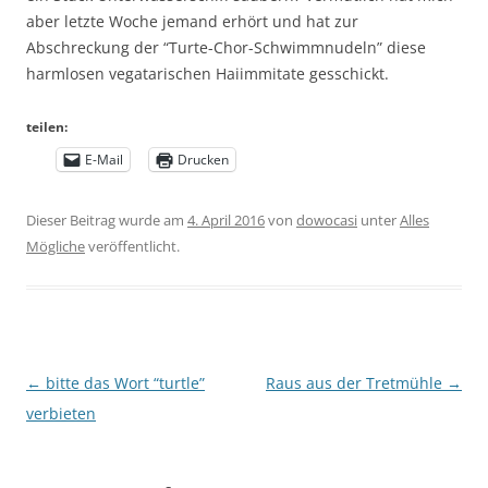
aber letzte Woche jemand erhört und hat zur
Abschreckung der “Turte-Chor-Schwimmnudeln” diese
harmlosen vegatarischen Haiimmitate gesschickt.
teilen:
E-Mail
Drucken
Dieser Beitrag wurde am
4. April 2016
von
dowocasi
unter
Alles
Mögliche
veröffentlicht.
Beitragsnavigation
←
bitte das Wort “turtle”
Raus aus der Tretmühle
→
verbieten