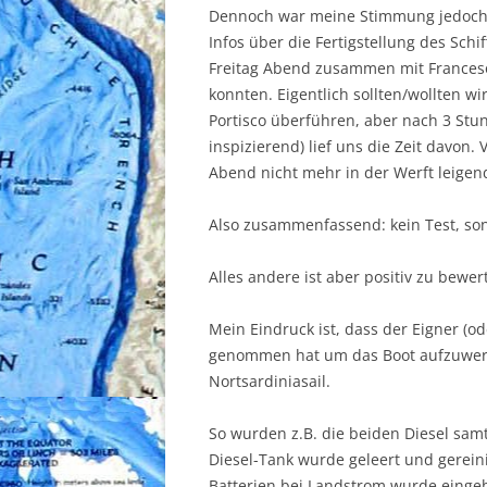
Dennoch war meine Stimmung jedoch 
Infos über die Fertigstellung des Sch
Freitag Abend zusammen mit Franceso 
konnten. Eigentlich sollten/wollten w
Portisco überführen, aber nach 3 Stu
inspizierend) lief uns die Zeit davon.
Abend nicht mehr in der Werft leigend 
Also zusammenfassend: kein Test, son
Alles andere ist aber positiv zu bewer
Mein Eindruck ist, dass der Eigner (od
genommen hat um das Boot aufzuwerte
Nortsardiniasail.
So wurden z.B. die beiden Diesel sam
Diesel-Tank wurde geleert und gerein
Batterien bei Landstrom wurde eingeb