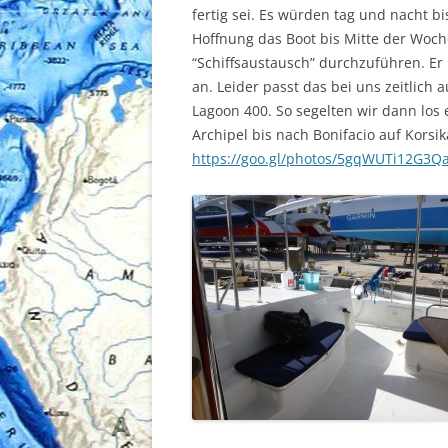
fertig sei. Es würden tag und nacht b
Hoffnung das Boot bis Mitte der Woche
“Schiffsaustausch” durchzuführen. Er 
an. Leider passt das bei uns zeitlich a
Lagoon 400. So segelten wir dann los
Archipel bis nach Bonifacio auf Korsi
https://goo.gl/photos/5gqWUTi12G3Q