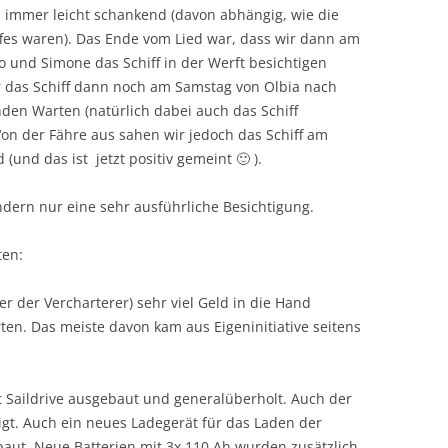
immer leicht schankend (davon abhängig, wie die
iffes waren). Das Ende vom Lied war, dass wir dann am
und Simone das Schiff in der Werft besichtigen
ir das Schiff dann noch am Samstag von Olbia nach
nden Warten (natürlich dabei auch das Schiff
 Von der Fähre aus sahen wir jedoch das Schiff am
(und das ist jetzt positiv gemeint 🙂 ).
dern nur eine sehr ausführliche Besichtigung.
ten:
er der Vercharterer) sehr viel Geld in die Hand
n. Das meiste davon kam aus Eigeninitiative seitens
t Saildrive ausgebaut und generalüberholt. Auch der
igt. Auch ein neues Ladegerät für das Laden der
aut. Neue Batterien mit 3x 110 Ah wurden zusätzlich