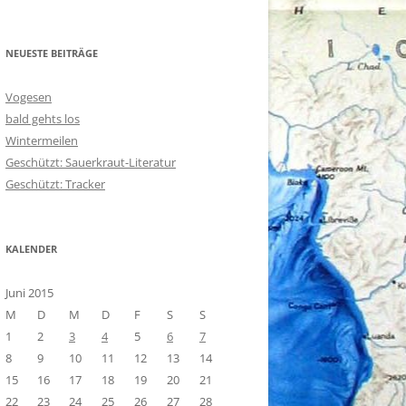
NEUESTE BEITRÄGE
Vogesen
bald gehts los
Wintermeilen
Geschützt: Sauerkraut-Literatur
Geschützt: Tracker
KALENDER
Juni 2015
M
D
M
D
F
S
S
1
2
3
4
5
6
7
8
9
10
11
12
13
14
15
16
17
18
19
20
21
22
23
24
25
26
27
28