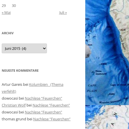
29
30
« Mai
Juli »
ARCHIV
Archiv
NEUESTE KOMMENTARE
Artur Gareis
bei
Kolumbien (Thema
verfehlt)
dowocasi
bei
Nachlese “Feuerchen”
Christian Wolf
bei
Nachlese “Feuerchen”
dowocasi
bei
Nachlese “Feuerchen”
thomas grund
bei
Nachlese “Feuerchen”