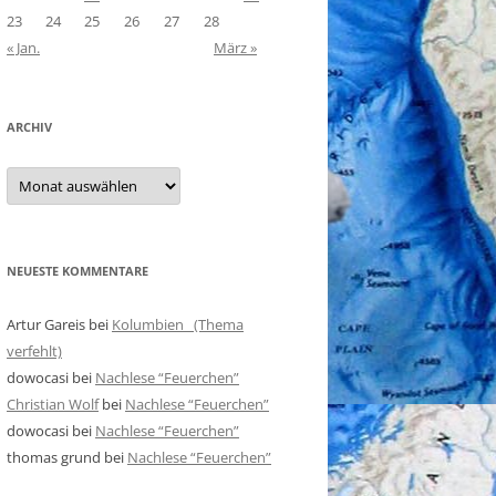
23
24
25
26
27
28
« Jan.
März »
ARCHIV
Archiv
NEUESTE KOMMENTARE
Artur Gareis
bei
Kolumbien (Thema
verfehlt)
dowocasi
bei
Nachlese “Feuerchen”
Christian Wolf
bei
Nachlese “Feuerchen”
dowocasi
bei
Nachlese “Feuerchen”
thomas grund
bei
Nachlese “Feuerchen”