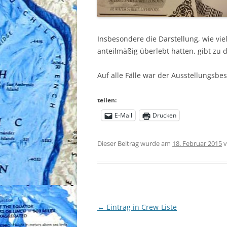
Insbesondere die Darstellung, wie vie
anteilmäßig überlebt hatten, gibt zu 
Auf alle Fälle war der Ausstellungsb
teilen:
E-Mail
Drucken
Dieser Beitrag wurde am
18. Februar 2015
v
Beitragsnavigation
←
Eintrag in Crew-Liste