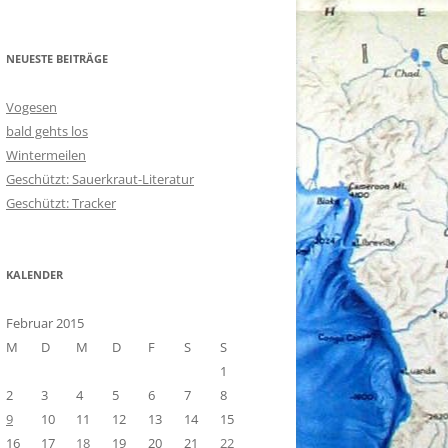
NEUESTE BEITRÄGE
Vogesen
bald gehts los
Wintermeilen
Geschützt: Sauerkraut-Literatur
Geschützt: Tracker
KALENDER
Februar 2015
M
D
M
D
F
S
S
1
2
3
4
5
6
7
8
9
10
11
12
13
14
15
16
17
18
19
20
21
22