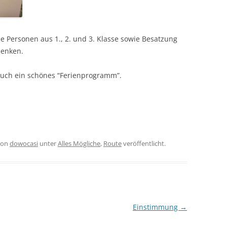
le Personen aus 1., 2. und 3. Klasse sowie Besatzung
denken.
esuch ein schönes “Ferienprogramm”.
on
dowocasi
unter
Alles Mögliche
,
Route
veröffentlicht.
Einstimmung
→