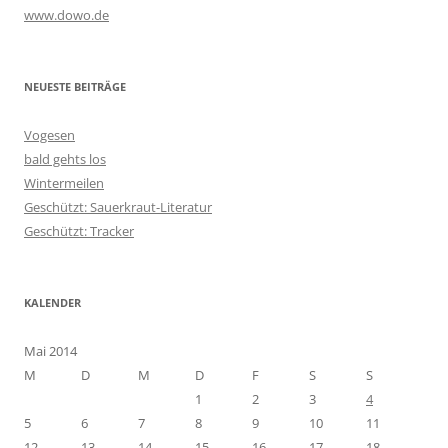
www.dowo.de
NEUESTE BEITRÄGE
Vogesen
bald gehts los
Wintermeilen
Geschützt: Sauerkraut-Literatur
Geschützt: Tracker
KALENDER
Mai 2014
M
D
M
D
F
S
S
1
2
3
4
5
6
7
8
9
10
11
12
13
14
15
16
17
18