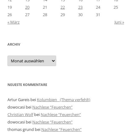
19
20
21
22
23
24
25
26
27
28
29
30
31
« März
Juni »
ARCHIV
Archiv
NEUESTE KOMMENTARE
Artur Gareis
bei
Kolumbien (Thema verfehlt)
dowocasi
bei
Nachlese “Feuerchen”
Christian Wolf
bei
Nachlese “Feuerchen”
dowocasi
bei
Nachlese “Feuerchen”
thomas grund
bei
Nachlese “Feuerchen”