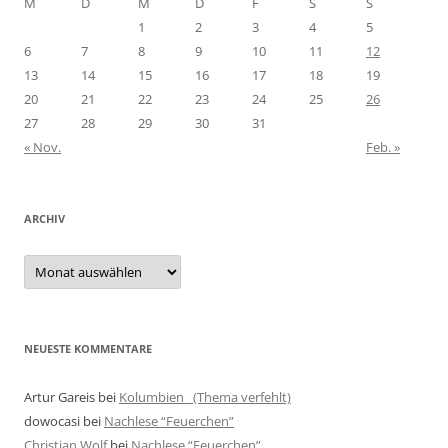
M
D
M
D
F
S
S
1
2
3
4
5
6
7
8
9
10
11
12
13
14
15
16
17
18
19
20
21
22
23
24
25
26
27
28
29
30
31
« Nov.
Feb. »
ARCHIV
Archiv
NEUESTE KOMMENTARE
Artur Gareis
bei
Kolumbien (Thema verfehlt)
dowocasi
bei
Nachlese “Feuerchen”
Christian Wolf
bei
Nachlese “Feuerchen”